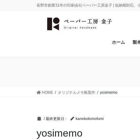
コ
ナ
長野市創業31年の印刷会社ペーパー工房金子 | 短納期対応
ン
ビ
テ
ゲ
ン
ー
ツ
シ
に
ョ
ホーム
製
移
ン
動
に
移
動
HOME
オリジナルメモ帳製作
yosimemo
/ 最終更新日 :
kanekotomofumi
yosimemo