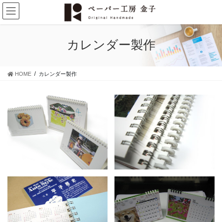
コ
ナ
ン
ビ
テ
ゲ
ン
ー
カレンダー製作
ツ
シ
に
ョ
移
ン
HOME
カレンダー製作
動
に
移
動