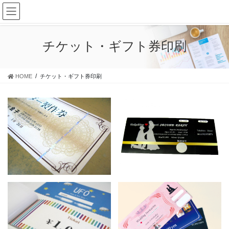
コ
ナ
ン
ビ
テ
ゲ
ン
ー
チケット・ギフト券印刷
ツ
シ
に
ョ
移
ン
HOME
チケット・ギフト券印刷
動
に
移
動