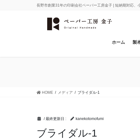
コ
ナ
長野市創業31年の印刷会社ペーパー工房金子 | 短納期対応
ン
ビ
テ
ゲ
ン
ー
ツ
シ
に
ョ
ホーム
製
移
ン
動
に
移
動
HOME
メディア
ブライダル-1
/ 最終更新日 :
kanekotomofumi
ブライダル-1