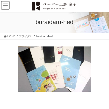
コ
ナ
ン
ビ
テ
ゲ
ン
ー
buraidaru-hed
ツ
シ
に
ョ
移
ン
HOME
ブライダル
buraidaru-hed
動
に
移
動