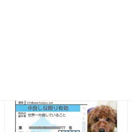
箔押し名刺
印刷