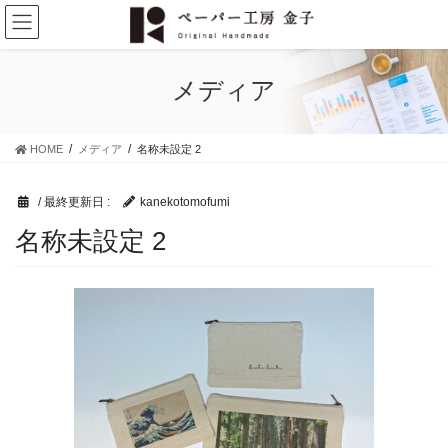
コ
ナ
ン
ビ
テ
ゲ
ン
ー
メディア
ツ
シ
に
ョ
移
ン
HOME
メディア
名称未設定 2
動
に
移
動
/ 最終更新日 :
kanekotomofumi
名称未設定 2