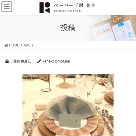
コ
ナ
ン
ビ
テ
ゲ
ン
ー
投稿
ツ
シ
に
ョ
移
ン
HOME
席札
動
に
移
動
/ 最終更新日 :
kanekotomofumi