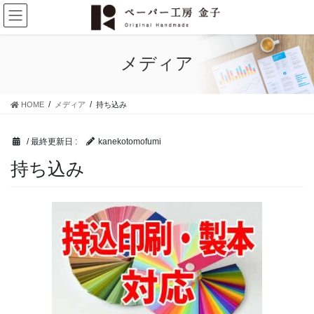
コ
ナ
ン
ビ
テ
ゲ
ン
ー
メディア
ツ
シ
に
ョ
移
ン
HOME
メディア
持ち込み
動
に
移
動
/ 最終更新日 :
kanekotomofumi
持ち込み