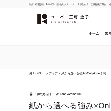
コ
ナ
長野市創業31年の印刷会社ペーパー工房金子 | 短納期対応
ン
ビ
テ
ゲ
ン
ー
ツ
シ
に
ョ
ホーム
製
移
ン
動
に
移
動
HOME
メディア
紙から選べる強み×Only-One名刺
/ 最終更新日 :
kanekotomofumi
紙から選べる強み×Only