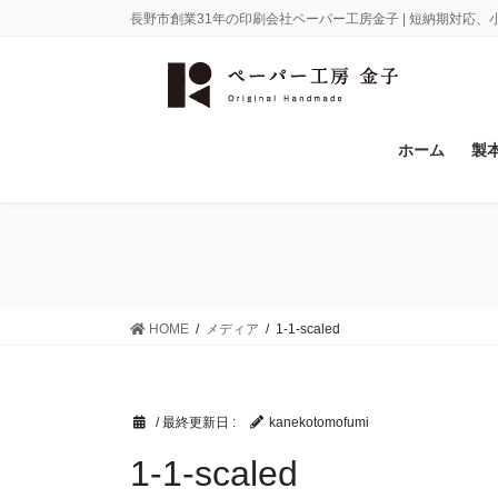
コ
ナ
長野市創業31年の印刷会社ペーパー工房金子 | 短納期対応
ン
ビ
テ
ゲ
ン
ー
ツ
シ
に
ョ
ホーム
製
移
ン
動
に
移
動
HOME
メディア
1-1-scaled
/ 最終更新日 :
kanekotomofumi
1-1-scaled