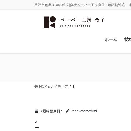
コ
ナ
長野市創業31年の印刷会社ペーパー工房金子 | 短納期対応
ン
ビ
テ
ゲ
ン
ー
ツ
シ
に
ョ
ホーム
製
移
ン
動
に
移
動
HOME
メディア
1
/ 最終更新日 :
kanekotomofumi
1