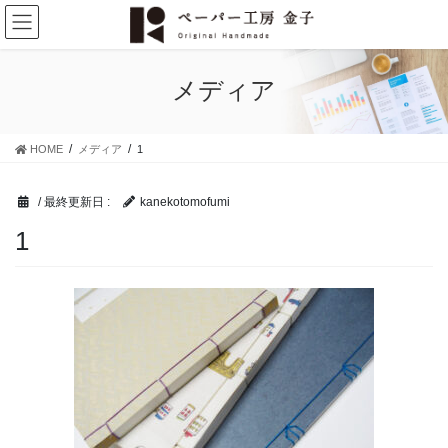
コ
ナ
ン
ビ
テ
ゲ
ン
ー
メディア
ツ
シ
に
ョ
移
ン
HOME
メディア
1
動
に
移
動
/ 最終更新日 :
kanekotomofumi
1