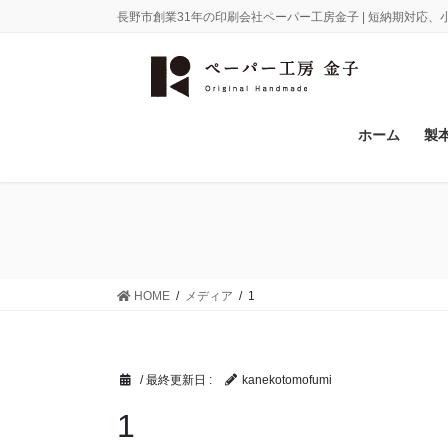
コ
ナ
長野市創業31年の印刷会社ペーパー工房金子 | 短納期対応
ン
ビ
テ
ゲ
ン
ー
ツ
シ
に
ョ
ホーム
製
移
ン
動
に
移
動
HOME
メディア
1
/ 最終更新日 :
kanekotomofumi
1