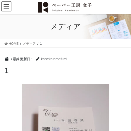
コ
ナ
ン
ビ
テ
ゲ
ン
ー
メディア
ツ
シ
に
ョ
移
ン
HOME
メディア
1
動
に
移
動
/ 最終更新日 :
kanekotomofumi
1