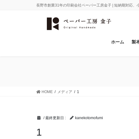
コ
ナ
長野市創業31年の印刷会社ペーパー工房金子 | 短納期対応
ン
ビ
テ
ゲ
ン
ー
ツ
シ
に
ョ
ホーム
製
移
ン
動
に
移
動
HOME
メディア
1
/ 最終更新日 :
kanekotomofumi
1