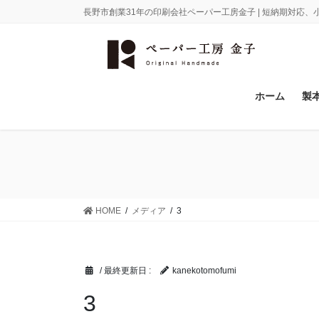
コ
ナ
長野市創業31年の印刷会社ペーパー工房金子 | 短納期対応
ン
ビ
テ
ゲ
ン
ー
ツ
シ
に
ョ
ホーム
製
移
ン
動
に
移
動
HOME
メディア
3
/ 最終更新日 :
kanekotomofumi
3