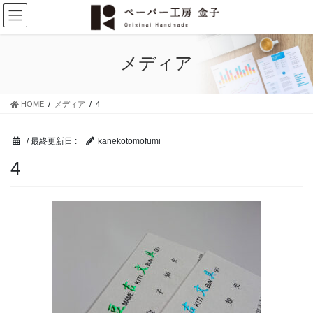
コ
ナ
ン
ビ
テ
ゲ
ン
ー
メディア
ツ
シ
に
ョ
移
ン
HOME
メディア
4
動
に
移
動
/ 最終更新日 :
kanekotomofumi
4