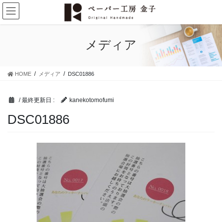
コ
ナ
ン
ビ
テ
ゲ
ン
ー
メディア
ツ
シ
に
ョ
移
ン
HOME
メディア
DSC01886
動
に
移
動
/ 最終更新日 :
kanekotomofumi
DSC01886