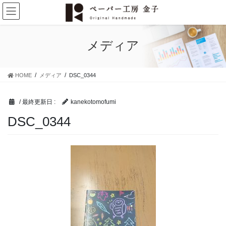
コ
ナ
ン
ビ
テ
ゲ
ン
ー
メディア
ツ
シ
に
ョ
移
ン
HOME
メディア
DSC_0344
動
に
移
動
/ 最終更新日 :
kanekotomofumi
DSC_0344