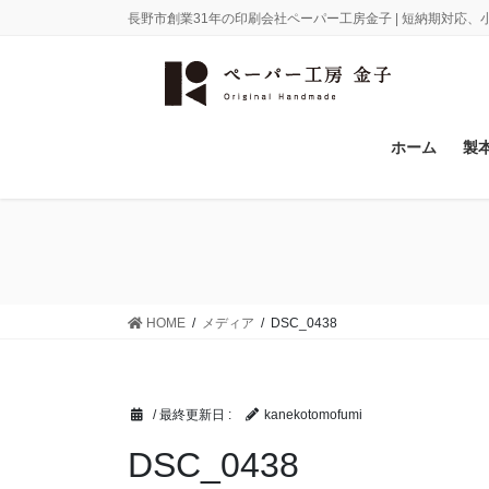
コ
ナ
長野市創業31年の印刷会社ペーパー工房金子 | 短納期対応
ン
ビ
テ
ゲ
ン
ー
ツ
シ
に
ョ
ホーム
製
移
ン
動
に
移
動
HOME
メディア
DSC_0438
/ 最終更新日 :
kanekotomofumi
DSC_0438