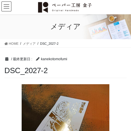
コ
ナ
ン
ビ
テ
ゲ
ン
ー
メディア
ツ
シ
に
ョ
移
ン
HOME
メディア
DSC_2027-2
動
に
移
動
/ 最終更新日 :
kanekotomofumi
DSC_2027-2