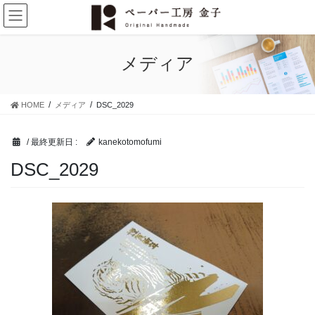
コ
ナ
ン
ビ
テ
ゲ
ン
ー
メディア
ツ
シ
に
ョ
移
ン
HOME
メディア
DSC_2029
動
に
移
動
/ 最終更新日 :
kanekotomofumi
DSC_2029