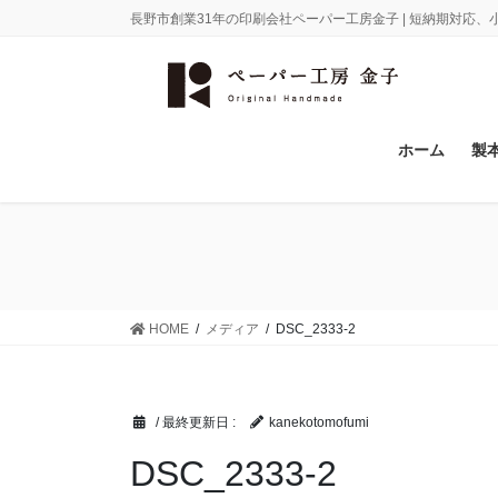
コ
ナ
長野市創業31年の印刷会社ペーパー工房金子 | 短納期対応
ン
ビ
テ
ゲ
ン
ー
ツ
シ
に
ョ
ホーム
製
移
ン
動
に
移
動
HOME
メディア
DSC_2333-2
/ 最終更新日 :
kanekotomofumi
DSC_2333-2