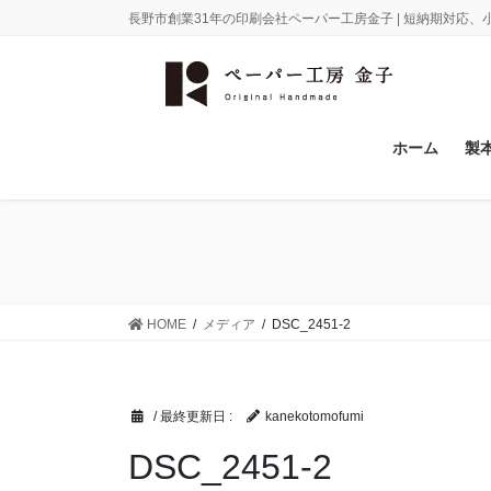
コ
ナ
長野市創業31年の印刷会社ペーパー工房金子 | 短納期対応
ン
ビ
テ
ゲ
ン
ー
ツ
シ
に
ョ
ホーム
製
移
ン
動
に
移
動
HOME
メディア
DSC_2451-2
/ 最終更新日 :
kanekotomofumi
DSC_2451-2