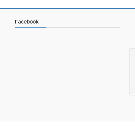
Facebook
Copyright © ペーパー工房金子 All Rights Reserved.