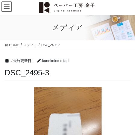
コ
ナ
ン
ビ
テ
ゲ
ン
ー
メディア
ツ
シ
に
ョ
移
ン
HOME
メディア
DSC_2495-3
動
に
移
動
/ 最終更新日 :
kanekotomofumi
DSC_2495-3