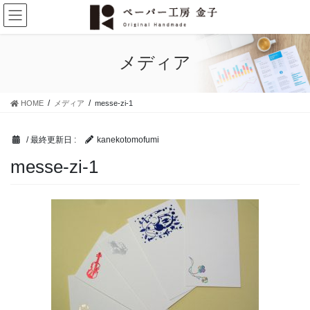
コ
ナ
ン
ビ
テ
ゲ
ン
ー
メディア
ツ
シ
に
ョ
移
ン
HOME
メディア
messe-zi-1
動
に
移
動
/ 最終更新日 :
kanekotomofumi
messe-zi-1