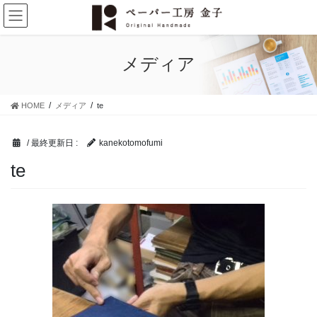
コ
ナ
ン
ビ
テ
ゲ
ン
ー
メディア
ツ
シ
に
ョ
移
ン
HOME
メディア
te
動
に
移
動
/ 最終更新日 :
kanekotomofumi
te