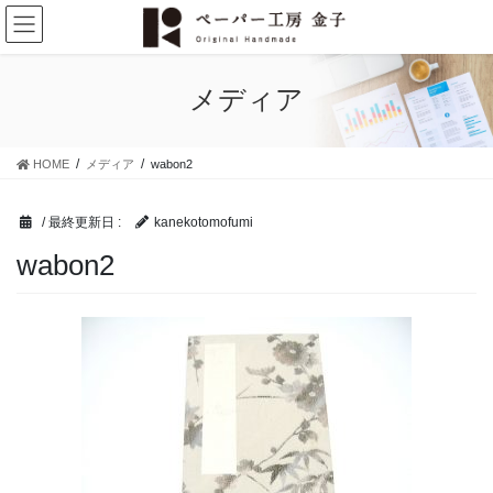
コ
ナ
ン
ビ
テ
ゲ
ン
ー
メディア
ツ
シ
に
ョ
移
ン
HOME
メディア
wabon2
動
に
移
動
/ 最終更新日 :
kanekotomofumi
wabon2