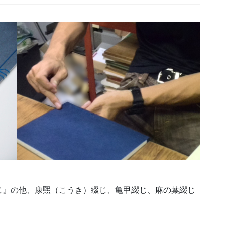
。
じ』の他、康煕（こうき）綴じ、亀甲綴じ、麻の葉綴じ