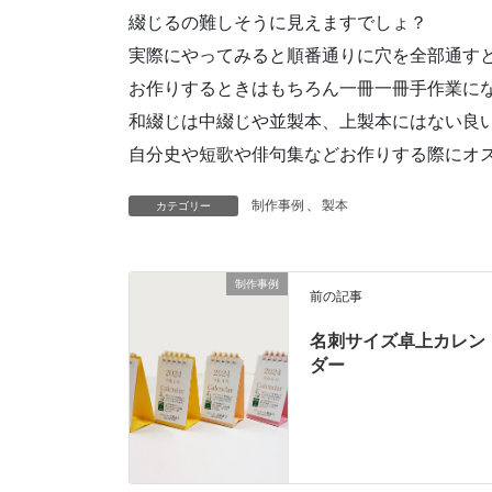
綴じるの難しそうに見えますでしょ？
実際にやってみると順番通りに穴を全部通す
お作りするときはもちろん一冊一冊手作業に
和綴じは中綴じや並製本、上製本にはない良
自分史や短歌や俳句集などお作りする際にオ
制作事例
、
製本
カテゴリー
制作事例
前の記事
名刺サイズ卓上カレン
ダー