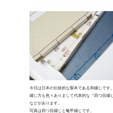
今日は日本の伝統的な製本である和綴じです
綴じ方も色々ありまして代表的な『四つ目綴
などがあります。
写真は四つ目綴じと亀甲綴じです。