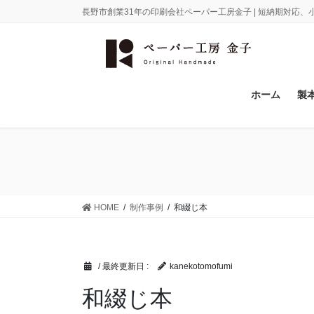
コ
ナ
長野市創業31年の印刷会社ペーパー工房金子 | 短納期対応
ン
ビ
テ
ゲ
ン
ー
ツ
シ
に
ョ
ホーム
製
移
ン
動
に
移
動
HOME
制作事例
和綴じ本
/ 最終更新日 :
kanekotomofumi
和綴じ本