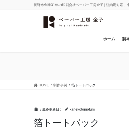
コ
ナ
長野市創業31年の印刷会社ペーパー工房金子 | 短納期対応
ン
ビ
テ
ゲ
ン
ー
ツ
シ
に
ョ
ホーム
製
移
ン
動
に
移
動
HOME
制作事例
箔トートバック
/ 最終更新日 :
kanekotomofumi
箔トートバック