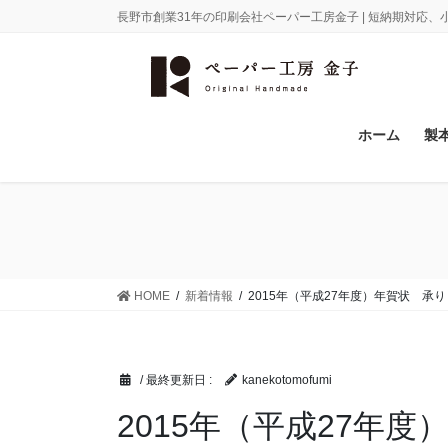
コ
ナ
長野市創業31年の印刷会社ペーパー工房金子 | 短納期対応
ン
ビ
テ
ゲ
ン
ー
ツ
シ
に
ョ
ホーム
製
移
ン
動
に
移
動
HOME
新着情報
2015年（平成27年度）年賀状 承
/ 最終更新日 :
kanekotomofumi
2015年（平成27年